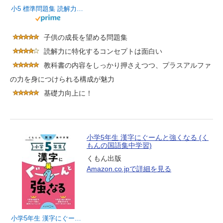
小5 標準問題集 読解力：2024年の教科書改訂に対応/小学生向け問題集/教科書+αの力をつける (受験研究社)
子供の成長を望める問題集
読解力に特化するコンセプトは面白い
教科書の内容をしっかり押さえつつ、プラスアルファ
の力を身につけられる構成が魅力
基礎力向上に！
小学5年生 漢字にぐーんと強くなる (く
もんの国語集中学習)
くもん出版
Amazon.co.jpで詳細を見る
小学5年生 漢字にぐーんと強くなる (くもんの国語集中学習)