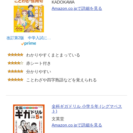
KADOKAWA
Amazon.co.jpで詳細を見る
改訂第2版 中学入試にでる順 四字熟語・ことわざ・慣用句
わかりやすくまとまっている
赤シート付き
分かりやすい
ことわざや四字熟語などを覚えられる
全科ギガドリル 小学５年 (シグマベス
ト)
文英堂
Amazon.co.jpで詳細を見る