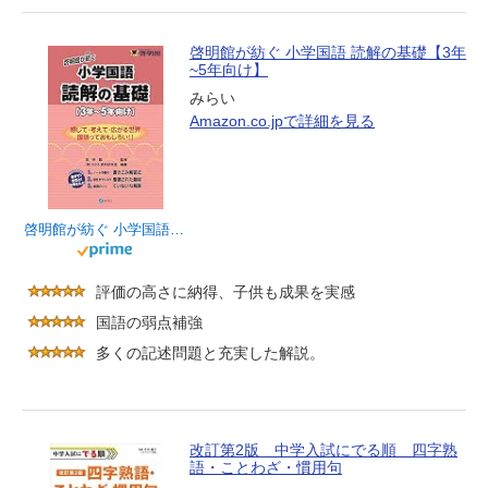
啓明館が紡ぐ 小学国語 読解の基礎【3年
~5年向け】
みらい
Amazon.co.jpで詳細を見る
啓明館が紡ぐ 小学国語 読解の基礎【3年~5年向け】
評価の高さに納得、子供も成果を実感
国語の弱点補強
多くの記述問題と充実した解説。
改訂第2版 中学入試にでる順 四字熟
語・ことわざ・慣用句