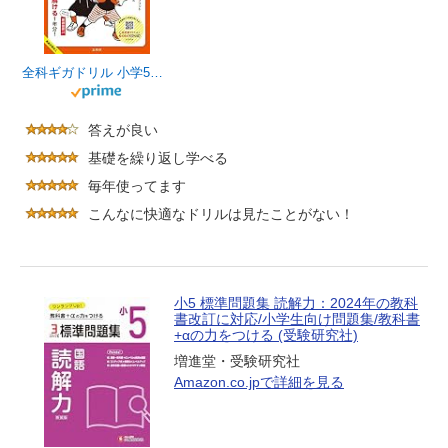
全科ギガドリル 小学5年 (シグマベスト)
答えが良い
基礎を繰り返し学べる
毎年使ってます
こんなに快適なドリルは見たことがない！
小5 標準問題集 読解力：2024年の教科
書改訂に対応/小学生向け問題集/教科書
+αの力をつける (受験研究社)
増進堂・受験研究社
Amazon.co.jpで詳細を見る