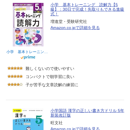
小学 基本トレーニング 読解力【5
級】：30日で完成！先取りもできる進級
式！
増進堂・受験研究社
Amazon.co.jpで詳細を見る
小学 基本トレーニング 読解力【5級】：30日で完成！先取りもできる進級式！
難しくないので使いやすい
コンパクトで朝学習に良い
子が苦手な文章読解の練習に
小学国語 漢字の正しい書き方ドリル 5年
新装改訂版
旺文社
Amazon.co.jpで詳細を見る