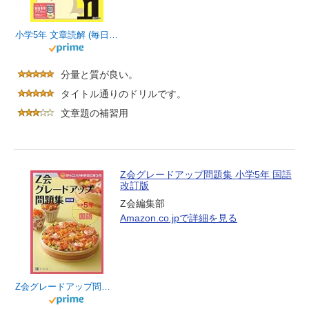
小学5年 文章読解 (毎日のドリル)
分量と質が良い。
タイトル通りのドリルです。
文章題の補習用
Z会グレードアップ問題集 小学5年 国語
改訂版
Z会編集部
Amazon.co.jpで詳細を見る
Z会グレードアップ問題集 小学5年 国語 改訂版