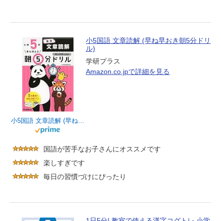
小5国語 文章読解 (早ね早おき朝5分ドリ
ル)
学研プラス
Amazon.co.jpで詳細を見る
小5国語 文章読解 (早ね早おき朝5分ドリル)
国語が苦手なお子さんにオススメです
楽しすぎです
毎日の習慣づけにぴったり
1日5分! 教室で使える漢字コグトレ 小学