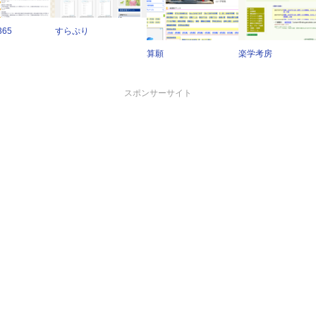
65
すらぷり
算願
楽学考房
スポンサーサイト