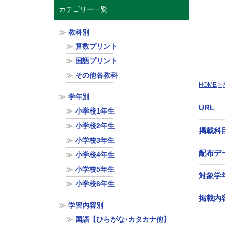
カテゴリー一覧
教科別
算数プリント
国語プリント
その他各教科
HOME
学年別
URL
小学校1年生
小学校2年生
掲載科
小学校3年生
配布デ
小学校4年生
小学校5年生
対象学
小学校6年生
掲載内
学習内容別
国語【ひらがな･カタカナ他】