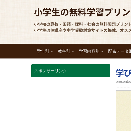
小学生の無料学習プリン
小学校の算数・国語・理科・社会の無料問題プリン
小学生通信講座や中学受験対策サイトの掲載、オス
学年別
教科別
学習内容別
配布データ
学
スポンサーリンク
prese