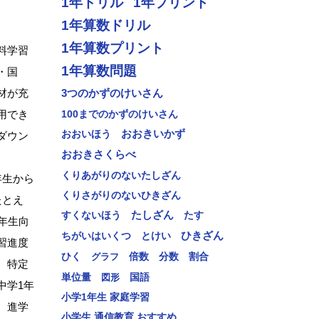
1年ドリル
1年プリント
1年算数ドリル
1年算数プリント
料学習
1年算数問題
・国
材が充
3つのかずのけいさん
用でき
100までのかずのけいさん
おおいほう
おおきいかず
ダウン
おおきさくらべ
くりあがりのないたしざん
年生から
くりさがりのないひきざん
たとえ
すくないほう
たしざん
たす
年生向
ひきざん
とけい
ちがいはいくつ
習進度
分数
ひく
グラフ
倍数
割合
、特定
単位量
図形
国語
中学1年
小学1年生 家庭学習
、進学
小学生 通信教育 おすすめ