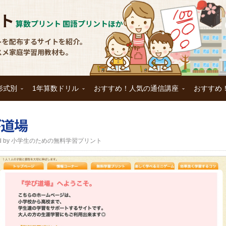
ト
算数プリント 国語プリントほか
トを配布するサイトを紹介。
スメ家庭学習用教材も。
形式別
1年算数ドリル
おすすめ！人気の通信講座
おすすめ
び道場
nted by 小学生のための無料学習プリント