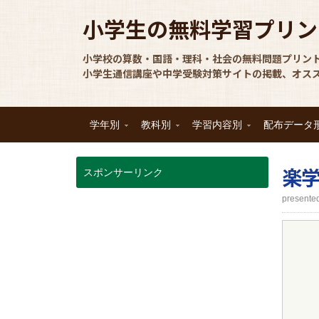
小学生の無料学習プリン
小学校の算数・国語・理科・社会の無料問題プリン
小学生通信講座や中学受験対策サイトの掲載、オス
学年別
教科別
学習内容別
配布データ
楽
スポンサーリンク
prese