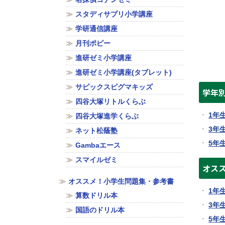
スタディサプリ小学講座
学研通信講座
月刊ポピー
進研ゼミ小学講座
進研ゼミ小学講座(タブレット)
サピックスピグマキッズ
学年
四谷大塚リトルくらぶ
1年
四谷大塚進学くらぶ
3年
ネット松蔭塾
5年
Gambaエース
スマイルゼミ
オス
オススメ！小学生問題集・参考書
1年
算数ドリル本
3年
国語のドリル本
5年