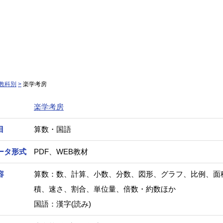
教科別
楽学考房
楽学考房
目
算数・国語
ータ形式
PDF、WEB教材
容
算数：数、計算、小数、分数、図形、グラフ、比例、面
積、速さ、割合、単位量、倍数・約数ほか
国語：漢字(読み)