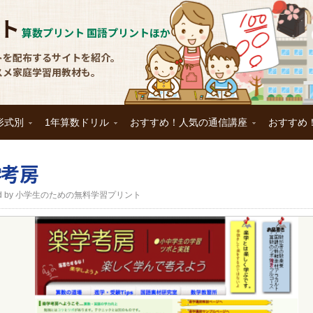
ト
算数プリント 国語プリントほか
トを配布するサイトを紹介。
スメ家庭学習用教材も。
形式別
1年算数ドリル
おすすめ！人気の通信講座
おすすめ
学考房
nted by 小学生のための無料学習プリント