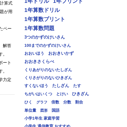
1年ドリル
1年プリント
に計算式
1年算数ドリル
問題が用
1年算数プリント
1年算数問題
たペー
3つのかずのけいさん
、解答
100までのかずのけいさん
おおいほう
おおきいかず
す。
おおきさくらべ
ポート
くりあがりのないたしざん
す。
くりさがりのないひきざん
学力定
すくないほう
たしざん
たす
ひきざん
とけい
ちがいはいくつ
分数
ひく
グラフ
倍数
割合
単位量
図形
国語
小学1年生 家庭学習
小学生 通信教育 おすすめ