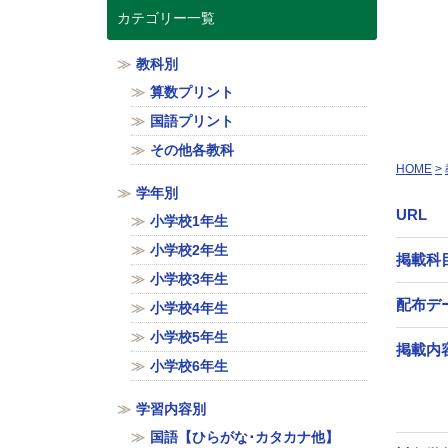
カテゴリー一覧
教科別
算数プリント
国語プリント
その他各教科
HOME
学年別
URL
小学校1年生
小学校2年生
掲載科
小学校3年生
配布デ
小学校4年生
小学校5年生
掲載内
小学校6年生
学習内容別
国語【ひらがな･カタカナ他】