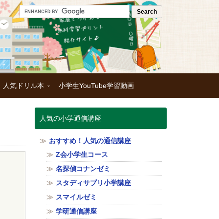
！人気ドリル本
小学生YouTube学習動画
人気の小学通信講座
おすすめ！人気の通信講座
Z会小学生コース
名探偵コナンゼミ
スタディサプリ小学講座
スマイルゼミ
学研通信講座